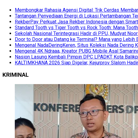
Membongkar Rahasia Agensi Digital: Trik Cerdas Membang
Tantangan Penyediaan Energi di Lokasi Pertambangan Te
RekberPay Perkuat Jasa Rekber Indonesia dengan Smart 
Standard Tooth vs Tiger Tooth vs Rock Tooth: Mana Too
Sekolah Nasional Terintegrasi Hadir di PPU, Mudyat Noor
Door to Door atau Datang ke Terminal? Mana yang Lebih 
Mengenal NadaDeringKeren, Situs Koleksi Nada Dering K
Mengenal 4K Ndraaa, Kreator PUBG Mobile Asal Samarind
Nasion Lasung Kembali Pimpin DPC LPADKT Kota Balik
KALTIMKHANA 2026 Siap Digelar, Kejurprov Slalom Hadir
KRIMINAL