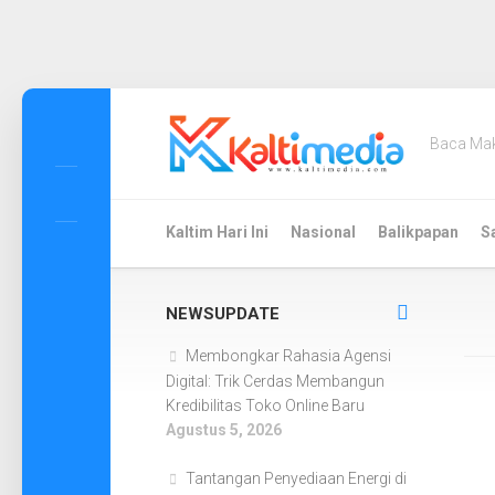
Skip
to
Baca Ma
content
Kaltim Hari Ini
Nasional
Balikpapan
S
NEWSUPDATE
Membongkar Rahasia Agensi
Digital: Trik Cerdas Membangun
Kredibilitas Toko Online Baru
Agustus 5, 2026
Tantangan Penyediaan Energi di