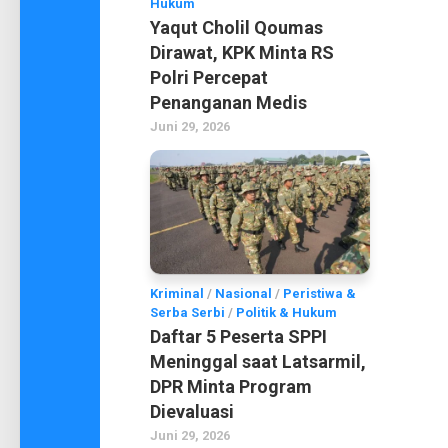
Hukum
Yaqut Cholil Qoumas
Dirawat, KPK Minta RS
Polri Percepat
Penanganan Medis
Juni 29, 2026
Kriminal
/
Nasional
/
Peristiwa &
Serba Serbi
/
Politik & Hukum
Daftar 5 Peserta SPPI
Meninggal saat Latsarmil,
DPR Minta Program
Dievaluasi
Juni 29, 2026