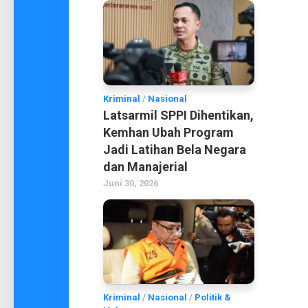
Kriminal
/
Nasional
Latsarmil SPPI Dihentikan,
Kemhan Ubah Program
Jadi Latihan Bela Negara
dan Manajerial
Juni 30, 2026
Kriminal
/
Nasional
/
Politik &