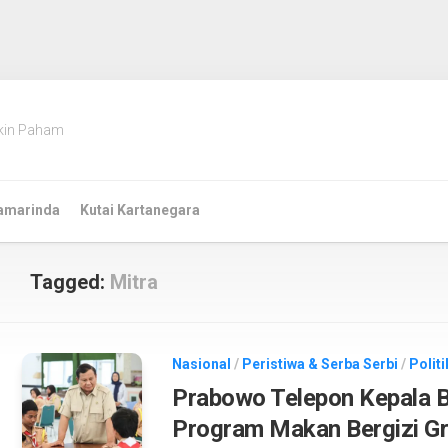
kin Paham
amarinda
Kutai Kartanegara
Tagged:
Mitra
Nasional
/
Peristiwa & Serba Serbi
/
Polit
Prabowo Telepon Kepala 
Program Makan Bergizi Gr