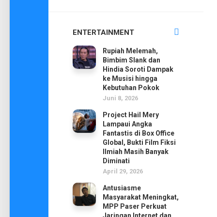
ENTERTAINMENT
Rupiah Melemah,
Bimbim Slank dan
Hindia Soroti Dampak
ke Musisi hingga
Kebutuhan Pokok
Juni 8, 2026
Project Hail Mery
Lampaui Angka
Fantastis di Box Office
Global, Bukti Film Fiksi
Ilmiah Masih Banyak
Diminati
April 29, 2026
Antusiasme
Masyarakat Meningkat,
MPP Paser Perkuat
Jaringan Internet dan