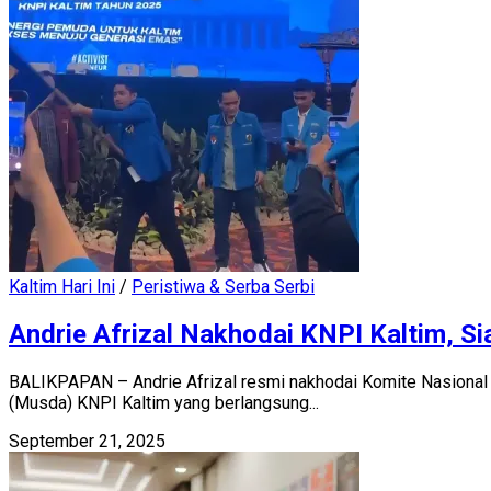
Kaltim Hari Ini
/
Peristiwa & Serba Serbi
Andrie Afrizal Nakhodai KNPI Kaltim, 
BALIKPAPAN – Andrie Afrizal resmi nakhodai Komite Nasional 
(Musda) KNPI Kaltim yang berlangsung...
September 21, 2025