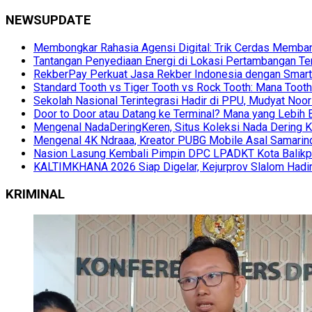
NEWSUPDATE
Membongkar Rahasia Agensi Digital: Trik Cerdas Membang
Tantangan Penyediaan Energi di Lokasi Pertambangan Te
RekberPay Perkuat Jasa Rekber Indonesia dengan Smart 
Standard Tooth vs Tiger Tooth vs Rock Tooth: Mana Too
Sekolah Nasional Terintegrasi Hadir di PPU, Mudyat Noor
Door to Door atau Datang ke Terminal? Mana yang Lebih 
Mengenal NadaDeringKeren, Situs Koleksi Nada Dering K
Mengenal 4K Ndraaa, Kreator PUBG Mobile Asal Samarind
Nasion Lasung Kembali Pimpin DPC LPADKT Kota Balik
KALTIMKHANA 2026 Siap Digelar, Kejurprov Slalom Hadir
KRIMINAL