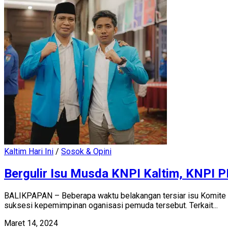
Kaltim Hari Ini
/
Sosok & Opini
Bergulir Isu Musda KNPI Kaltim, KNPI PP
BALIKPAPAN – Beberapa waktu belakangan tersiar isu Komite 
suksesi kepemimpinan oganisasi pemuda tersebut. Terkait...
Maret 14, 2024