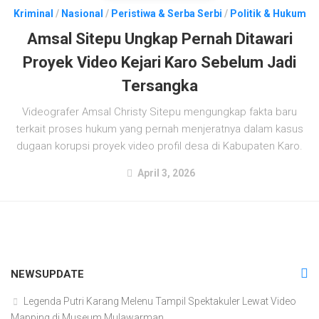
Kriminal
/
Nasional
/
Peristiwa & Serba Serbi
/
Politik & Hukum
Amsal Sitepu Ungkap Pernah Ditawari
Proyek Video Kejari Karo Sebelum Jadi
Tersangka
Videografer Amsal Christy Sitepu mengungkap fakta baru
terkait proses hukum yang pernah menjeratnya dalam kasus
dugaan korupsi proyek video profil desa di Kabupaten Karo.
April 3, 2026
NEWSUPDATE
Legenda Putri Karang Melenu Tampil Spektakuler Lewat Video
Mapping di Museum Mulawarman