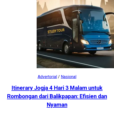
Advertorial
/
Nasional
Itinerary Jogja 4 Hari 3 Malam untuk
Rombongan dari Balikpapan: Efisien dan
Nyaman