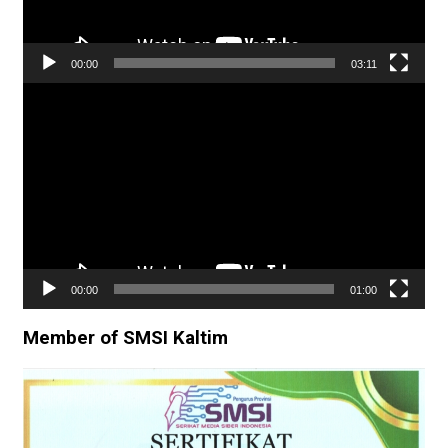
00:00
03:11
Pemutar
Video
00:00
01:00
Member of SMSI Kaltim