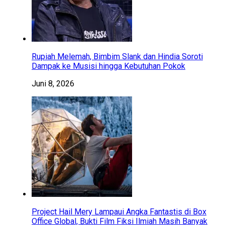
Rupiah Melemah, Bimbim Slank dan Hindia Soroti
Dampak ke Musisi hingga Kebutuhan Pokok
Juni 8, 2026
Project Hail Mery Lampaui Angka Fantastis di Box
Office Global, Bukti Film Fiksi Ilmiah Masih Banyak