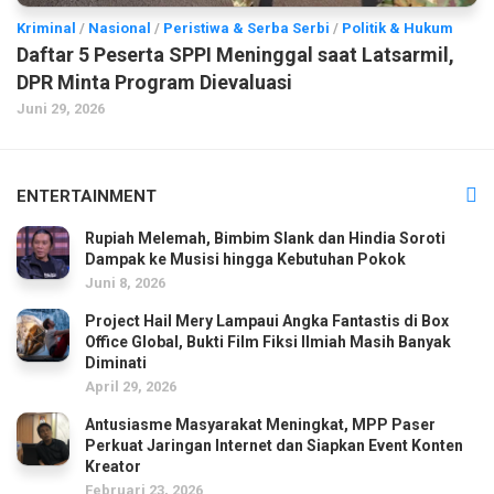
Kriminal
/
Nasional
/
Peristiwa & Serba Serbi
/
Politik & Hukum
Daftar 5 Peserta SPPI Meninggal saat Latsarmil,
DPR Minta Program Dievaluasi
Juni 29, 2026
ENTERTAINMENT
Rupiah Melemah, Bimbim Slank dan Hindia Soroti
Dampak ke Musisi hingga Kebutuhan Pokok
Juni 8, 2026
Project Hail Mery Lampaui Angka Fantastis di Box
Office Global, Bukti Film Fiksi Ilmiah Masih Banyak
Diminati
April 29, 2026
Antusiasme Masyarakat Meningkat, MPP Paser
Perkuat Jaringan Internet dan Siapkan Event Konten
Kreator
Februari 23, 2026