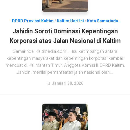
DPRD Provinsi Kaltim
/
Kaltim Hari Ini
/
Kota Samarinda
Jahidin Soroti Dominasi Kepentingan
Korporasi atas Jalan Nasional di Kaltim
Samarinda, Kaltimedia.com — Isu ketimpangan antara
kepentingan masyarakat dan kepentingan korporasi kembali
mencuat di Kalimantan Timur. Anggota Komisi III DPRD Kaltim,
Jahidin, menilai pemanfaatan jalan nasional oleh...
Januari 30, 2026