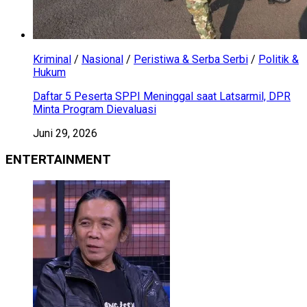
Kriminal
/
Nasional
/
Peristiwa & Serba Serbi
/
Politik &
Hukum
Daftar 5 Peserta SPPI Meninggal saat Latsarmil, DPR
Minta Program Dievaluasi
Juni 29, 2026
ENTERTAINMENT