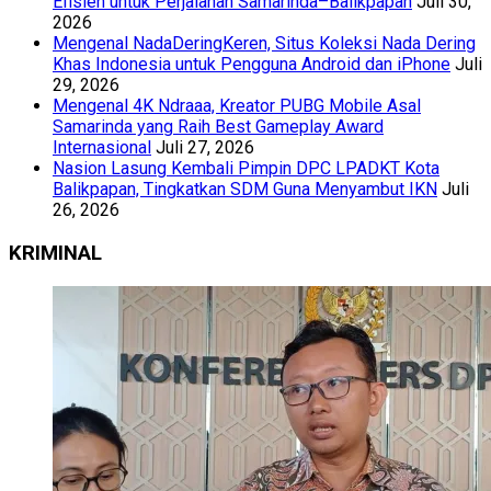
Efisien untuk Perjalanan Samarinda–Balikpapan
Juli 30,
2026
Mengenal NadaDeringKeren, Situs Koleksi Nada Dering
Khas Indonesia untuk Pengguna Android dan iPhone
Juli
29, 2026
Mengenal 4K Ndraaa, Kreator PUBG Mobile Asal
Samarinda yang Raih Best Gameplay Award
Internasional
Juli 27, 2026
Nasion Lasung Kembali Pimpin DPC LPADKT Kota
Balikpapan, Tingkatkan SDM Guna Menyambut IKN
Juli
26, 2026
KRIMINAL