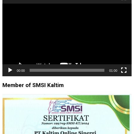
Pemutar
Video
00:00
01:00
Member of SMSI Kaltim