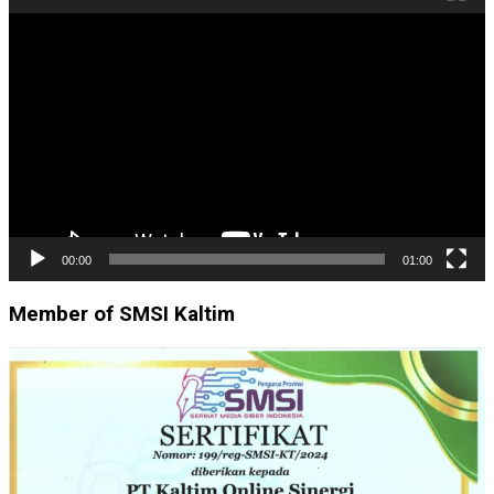
Pemutar
Video
00:00
01:00
Member of SMSI Kaltim