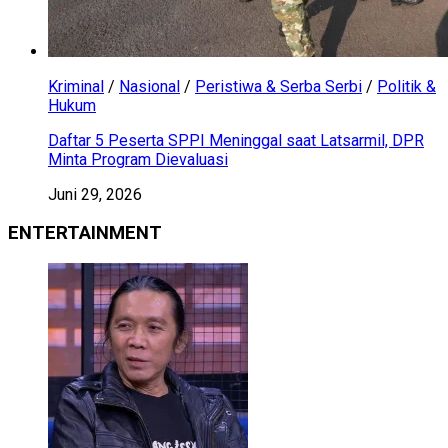
Kriminal
/
Nasional
/
Peristiwa & Serba Serbi
/
Politik &
Hukum
Daftar 5 Peserta SPPI Meninggal saat Latsarmil, DPR
Minta Program Dievaluasi
Juni 29, 2026
ENTERTAINMENT