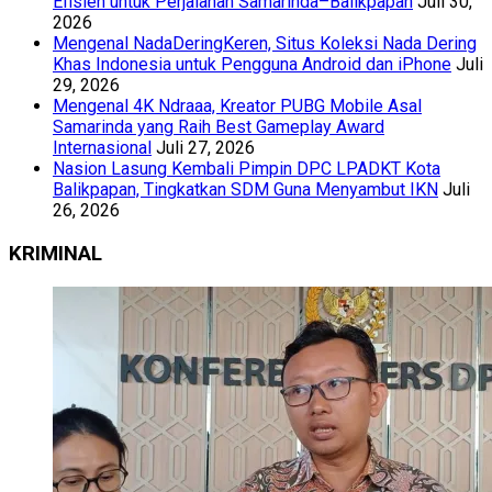
Efisien untuk Perjalanan Samarinda–Balikpapan
Juli 30,
2026
Mengenal NadaDeringKeren, Situs Koleksi Nada Dering
Khas Indonesia untuk Pengguna Android dan iPhone
Juli
29, 2026
Mengenal 4K Ndraaa, Kreator PUBG Mobile Asal
Samarinda yang Raih Best Gameplay Award
Internasional
Juli 27, 2026
Nasion Lasung Kembali Pimpin DPC LPADKT Kota
Balikpapan, Tingkatkan SDM Guna Menyambut IKN
Juli
26, 2026
KRIMINAL