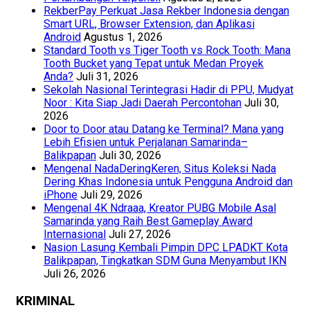
RekberPay Perkuat Jasa Rekber Indonesia dengan
Smart URL, Browser Extension, dan Aplikasi
Android
Agustus 1, 2026
Standard Tooth vs Tiger Tooth vs Rock Tooth: Mana
Tooth Bucket yang Tepat untuk Medan Proyek
Anda?
Juli 31, 2026
Sekolah Nasional Terintegrasi Hadir di PPU, Mudyat
Noor : Kita Siap Jadi Daerah Percontohan
Juli 30,
2026
Door to Door atau Datang ke Terminal? Mana yang
Lebih Efisien untuk Perjalanan Samarinda–
Balikpapan
Juli 30, 2026
Mengenal NadaDeringKeren, Situs Koleksi Nada
Dering Khas Indonesia untuk Pengguna Android dan
iPhone
Juli 29, 2026
Mengenal 4K Ndraaa, Kreator PUBG Mobile Asal
Samarinda yang Raih Best Gameplay Award
Internasional
Juli 27, 2026
Nasion Lasung Kembali Pimpin DPC LPADKT Kota
Balikpapan, Tingkatkan SDM Guna Menyambut IKN
Juli 26, 2026
KRIMINAL