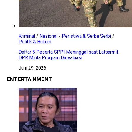
Kriminal
/
Nasional
/
Peristiwa & Serba Serbi
/
Politik & Hukum
Daftar 5 Peserta SPPI Meninggal saat Latsarmil,
DPR Minta Program Dievaluasi
Juni 29, 2026
ENTERTAINMENT