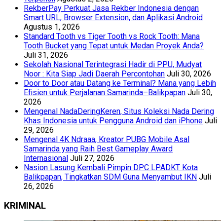
RekberPay Perkuat Jasa Rekber Indonesia dengan
Smart URL, Browser Extension, dan Aplikasi Android
Agustus 1, 2026
Standard Tooth vs Tiger Tooth vs Rock Tooth: Mana
Tooth Bucket yang Tepat untuk Medan Proyek Anda?
Juli 31, 2026
Sekolah Nasional Terintegrasi Hadir di PPU, Mudyat
Noor : Kita Siap Jadi Daerah Percontohan
Juli 30, 2026
Door to Door atau Datang ke Terminal? Mana yang Lebih
Efisien untuk Perjalanan Samarinda–Balikpapan
Juli 30,
2026
Mengenal NadaDeringKeren, Situs Koleksi Nada Dering
Khas Indonesia untuk Pengguna Android dan iPhone
Juli
29, 2026
Mengenal 4K Ndraaa, Kreator PUBG Mobile Asal
Samarinda yang Raih Best Gameplay Award
Internasional
Juli 27, 2026
Nasion Lasung Kembali Pimpin DPC LPADKT Kota
Balikpapan, Tingkatkan SDM Guna Menyambut IKN
Juli
26, 2026
KRIMINAL