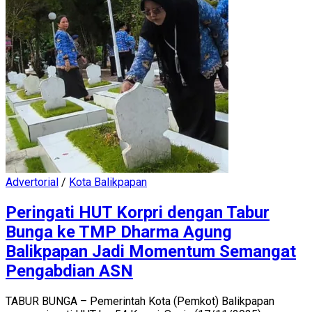
Advertorial
/
Kota Balikpapan
Peringati HUT Korpri dengan Tabur
Bunga ke TMP Dharma Agung
Balikpapan Jadi Momentum Semangat
Pengabdian ASN
TABUR BUNGA – Pemerintah Kota (Pemkot) Balikpapan