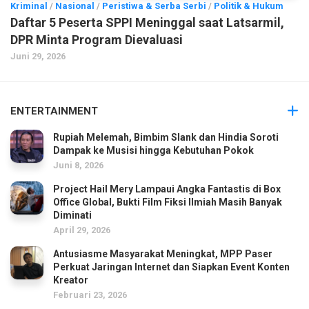
Kriminal
/
Nasional
/
Peristiwa & Serba Serbi
/
Politik & Hukum
Daftar 5 Peserta SPPI Meninggal saat Latsarmil,
DPR Minta Program Dievaluasi
Juni 29, 2026
ENTERTAINMENT
Rupiah Melemah, Bimbim Slank dan Hindia Soroti
Dampak ke Musisi hingga Kebutuhan Pokok
Juni 8, 2026
Project Hail Mery Lampaui Angka Fantastis di Box
Office Global, Bukti Film Fiksi Ilmiah Masih Banyak
Diminati
April 29, 2026
Antusiasme Masyarakat Meningkat, MPP Paser
Perkuat Jaringan Internet dan Siapkan Event Konten
Kreator
Februari 23, 2026