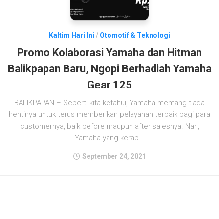
Kaltim Hari Ini
/
Otomotif & Teknologi
Promo Kolaborasi Yamaha dan Hitman
Balikpapan Baru, Ngopi Berhadiah Yamaha
Gear 125
BALIKPAPAN – Seperti kita ketahui, Yamaha memang tiada
hentinya untuk terus memberikan pelayanan terbaik bagi para
customernya, baik before maupun after salesnya. Nah,
Yamaha yang kerap...
September 24, 2021