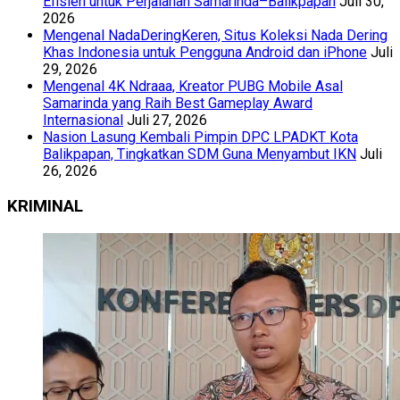
Efisien untuk Perjalanan Samarinda–Balikpapan
Juli 30,
2026
Mengenal NadaDeringKeren, Situs Koleksi Nada Dering
Khas Indonesia untuk Pengguna Android dan iPhone
Juli
29, 2026
Mengenal 4K Ndraaa, Kreator PUBG Mobile Asal
Samarinda yang Raih Best Gameplay Award
Internasional
Juli 27, 2026
Nasion Lasung Kembali Pimpin DPC LPADKT Kota
Balikpapan, Tingkatkan SDM Guna Menyambut IKN
Juli
26, 2026
KRIMINAL