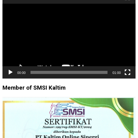
Pemutar
Video
00:00
01:00
Member of SMSI Kaltim