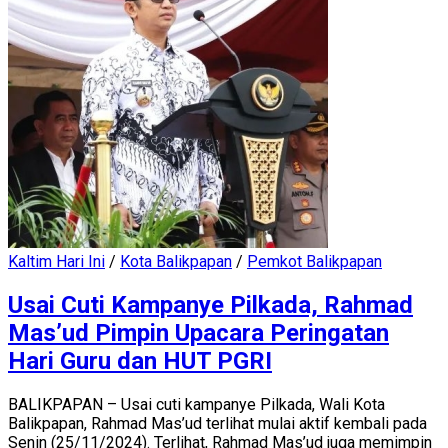
Kaltim Hari Ini
/
Kota Balikpapan
/
Pemkot Balikpapan
Usai Cuti Kampanye Pilkada, Rahmad
Mas’ud Pimpin Upacara Peringatan
Hari Guru dan HUT PGRI
BALIKPAPAN – Usai cuti kampanye Pilkada, Wali Kota
Balikpapan, Rahmad Mas’ud terlihat mulai aktif kembali pada
Senin (25/11/2024). Terlihat, Rahmad Mas’ud juga memimpin