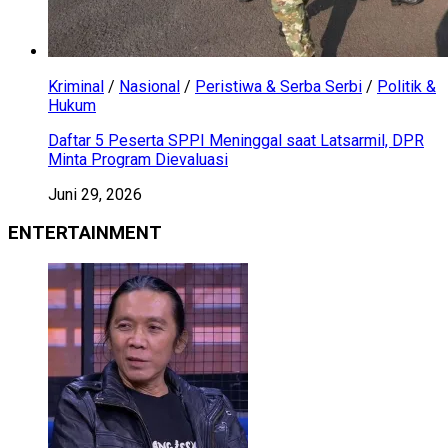
Kriminal
/
Nasional
/
Peristiwa & Serba Serbi
/
Politik &
Hukum
Daftar 5 Peserta SPPI Meninggal saat Latsarmil, DPR
Minta Program Dievaluasi
Juni 29, 2026
ENTERTAINMENT