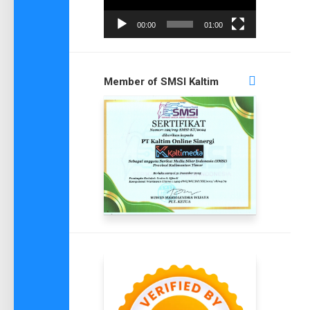
00:00
01:00
Member of SMSI Kaltim