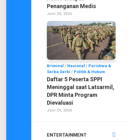
Penanganan Medis
Juni 29, 2026
Kriminal
/
Nasional
/
Peristiwa &
Serba Serbi
/
Politik & Hukum
Daftar 5 Peserta SPPI
Meninggal saat Latsarmil,
DPR Minta Program
Dievaluasi
Juni 29, 2026
ENTERTAINMENT