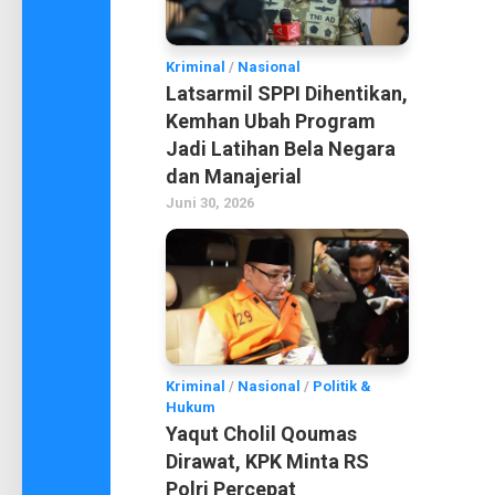
Kriminal
/
Nasional
Latsarmil SPPI Dihentikan,
Kemhan Ubah Program
Jadi Latihan Bela Negara
dan Manajerial
Juni 30, 2026
Kriminal
/
Nasional
/
Politik &
Hukum
Yaqut Cholil Qoumas
Dirawat, KPK Minta RS
Polri Percepat