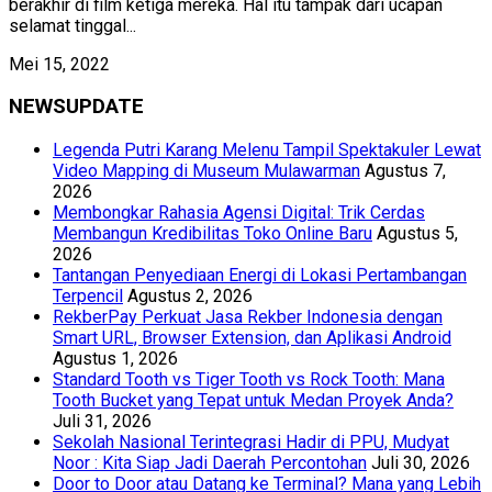
berakhir di film ketiga mereka. Hal itu tampak dari ucapan
selamat tinggal...
Mei 15, 2022
NEWSUPDATE
Legenda Putri Karang Melenu Tampil Spektakuler Lewat
Video Mapping di Museum Mulawarman
Agustus 7,
2026
Membongkar Rahasia Agensi Digital: Trik Cerdas
Membangun Kredibilitas Toko Online Baru
Agustus 5,
2026
Tantangan Penyediaan Energi di Lokasi Pertambangan
Terpencil
Agustus 2, 2026
RekberPay Perkuat Jasa Rekber Indonesia dengan
Smart URL, Browser Extension, dan Aplikasi Android
Agustus 1, 2026
Standard Tooth vs Tiger Tooth vs Rock Tooth: Mana
Tooth Bucket yang Tepat untuk Medan Proyek Anda?
Juli 31, 2026
Sekolah Nasional Terintegrasi Hadir di PPU, Mudyat
Noor : Kita Siap Jadi Daerah Percontohan
Juli 30, 2026
Door to Door atau Datang ke Terminal? Mana yang Lebih