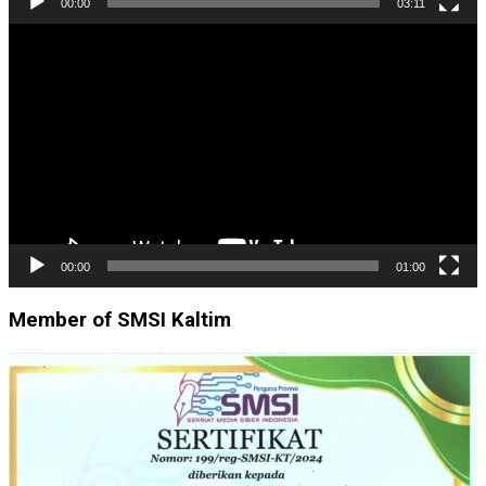
00:00
03:11
Pemutar
Video
00:00
01:00
Member of SMSI Kaltim