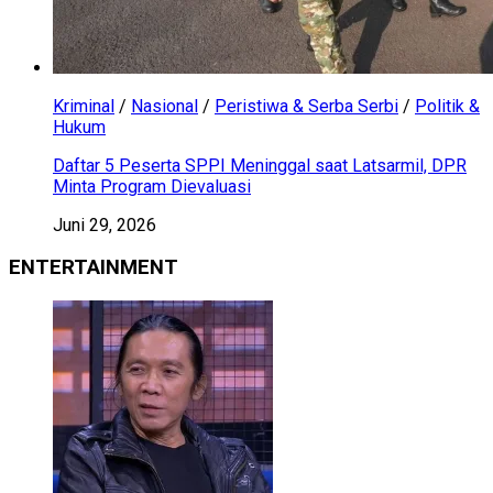
Kriminal
/
Nasional
/
Peristiwa & Serba Serbi
/
Politik &
Hukum
Daftar 5 Peserta SPPI Meninggal saat Latsarmil, DPR
Minta Program Dievaluasi
Juni 29, 2026
ENTERTAINMENT