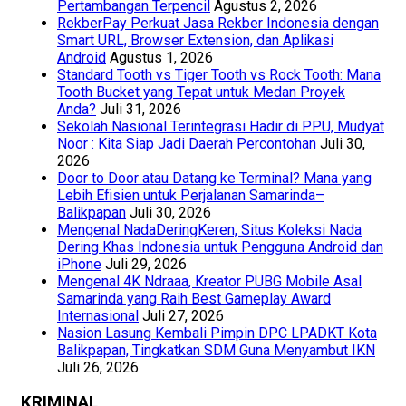
Pertambangan Terpencil
Agustus 2, 2026
RekberPay Perkuat Jasa Rekber Indonesia dengan
Smart URL, Browser Extension, dan Aplikasi
Android
Agustus 1, 2026
Standard Tooth vs Tiger Tooth vs Rock Tooth: Mana
Tooth Bucket yang Tepat untuk Medan Proyek
Anda?
Juli 31, 2026
Sekolah Nasional Terintegrasi Hadir di PPU, Mudyat
Noor : Kita Siap Jadi Daerah Percontohan
Juli 30,
2026
Door to Door atau Datang ke Terminal? Mana yang
Lebih Efisien untuk Perjalanan Samarinda–
Balikpapan
Juli 30, 2026
Mengenal NadaDeringKeren, Situs Koleksi Nada
Dering Khas Indonesia untuk Pengguna Android dan
iPhone
Juli 29, 2026
Mengenal 4K Ndraaa, Kreator PUBG Mobile Asal
Samarinda yang Raih Best Gameplay Award
Internasional
Juli 27, 2026
Nasion Lasung Kembali Pimpin DPC LPADKT Kota
Balikpapan, Tingkatkan SDM Guna Menyambut IKN
Juli 26, 2026
KRIMINAL