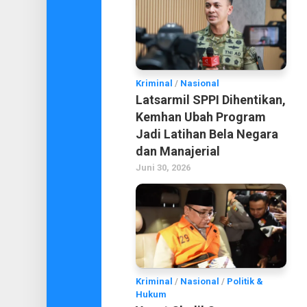
Kriminal
/
Nasional
Latsarmil SPPI Dihentikan,
Kemhan Ubah Program
Jadi Latihan Bela Negara
dan Manajerial
Juni 30, 2026
Kriminal
/
Nasional
/
Politik &
Hukum