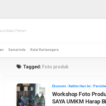
aca Makin Paham
an
Samarinda
Kutai Kartanegara
Tagged:
Foto produk
Ekonomi
/
Kaltim Hari Ini
/
Peristiw
Workshop Foto Prod
SAYA UMKM Harap Bis