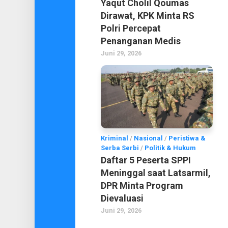
Yaqut Cholil Qoumas
Dirawat, KPK Minta RS
Polri Percepat
Penanganan Medis
Juni 29, 2026
Kriminal
/
Nasional
/
Peristiwa &
Serba Serbi
/
Politik & Hukum
Daftar 5 Peserta SPPI
Meninggal saat Latsarmil,
DPR Minta Program
Dievaluasi
Juni 29, 2026