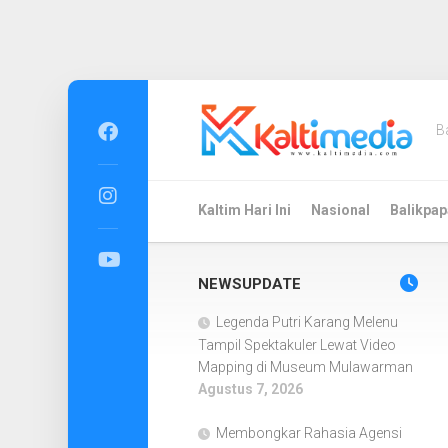
Skip
to
B
content
Kaltim Hari Ini
Nasional
Balikpap
NEWSUPDATE
Legenda Putri Karang Melenu
Tampil Spektakuler Lewat Video
Mapping di Museum Mulawarman
Agustus 7, 2026
Membongkar Rahasia Agensi