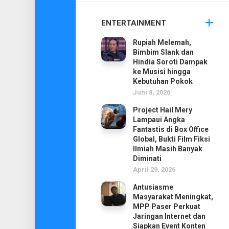
ENTERTAINMENT
Rupiah Melemah,
Bimbim Slank dan
Hindia Soroti Dampak
ke Musisi hingga
Kebutuhan Pokok
Juni 8, 2026
Project Hail Mery
Lampaui Angka
Fantastis di Box Office
Global, Bukti Film Fiksi
Ilmiah Masih Banyak
Diminati
April 29, 2026
Antusiasme
Masyarakat Meningkat,
MPP Paser Perkuat
Jaringan Internet dan
Siapkan Event Konten