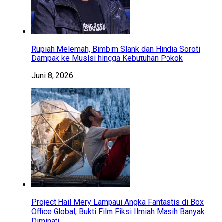
Rupiah Melemah, Bimbim Slank dan Hindia Soroti
Dampak ke Musisi hingga Kebutuhan Pokok
Juni 8, 2026
Project Hail Mery Lampaui Angka Fantastis di Box
Office Global, Bukti Film Fiksi Ilmiah Masih Banyak
Diminati