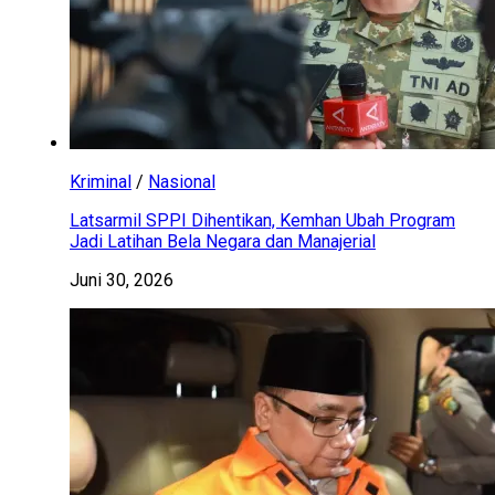
Kriminal
/
Nasional
Latsarmil SPPI Dihentikan, Kemhan Ubah Program
Jadi Latihan Bela Negara dan Manajerial
Juni 30, 2026