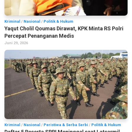
Kriminal
/
Nasional
/
Politik & Hukum
Yaqut Cholil Qoumas Dirawat, KPK Minta RS Polri
Percepat Penanganan Medis
Juni 29, 2026
Kriminal
/
Nasional
/
Peristiwa & Serba Serbi
/
Politik & Hukum
Daftar 5 Peserta SPPI Meninggal saat Latsarmil,