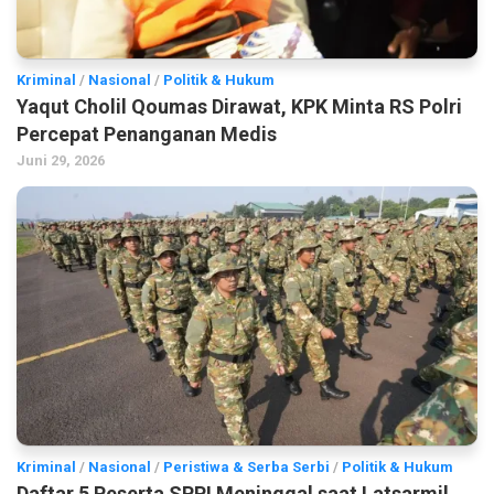
Kriminal
/
Nasional
/
Politik & Hukum
Yaqut Cholil Qoumas Dirawat, KPK Minta RS Polri
Percepat Penanganan Medis
Juni 29, 2026
Kriminal
/
Nasional
/
Peristiwa & Serba Serbi
/
Politik & Hukum
Daftar 5 Peserta SPPI Meninggal saat Latsarmil,