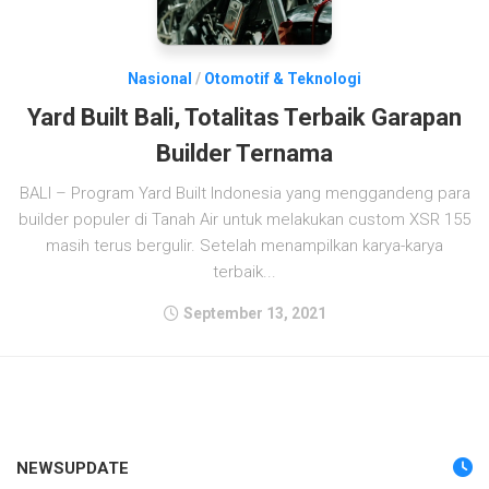
Nasional
/
Otomotif & Teknologi
Yard Built Bali, Totalitas Terbaik Garapan
Builder Ternama
BALI – Program Yard Built Indonesia yang menggandeng para
builder populer di Tanah Air untuk melakukan custom XSR 155
masih terus bergulir. Setelah menampilkan karya-karya
terbaik...
September 13, 2021
NEWSUPDATE